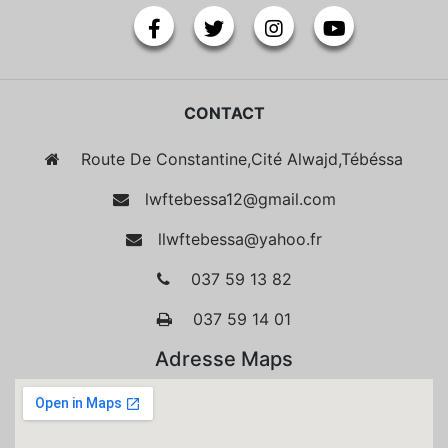
CONTACT
Route De Constantine,Cité Alwajd,Tébéssa
lwftebessa12@gmail.com
llwftebessa@yahoo.fr
037 59 13 82
037 59 14 01
Adresse Maps