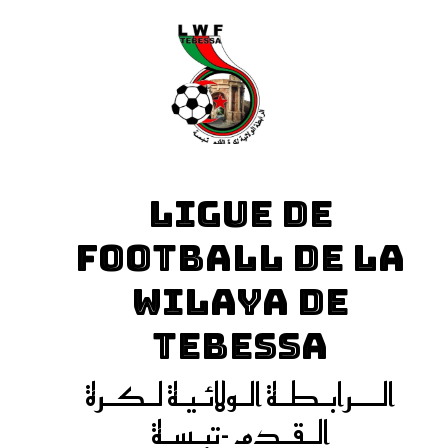
LIGUE DE
FOOTBALL DE LA
WILAYA DE
TEBESSA
الـــرابـطـة الـولائـيـة لـكـرة
الـقـدم -تبـسـة