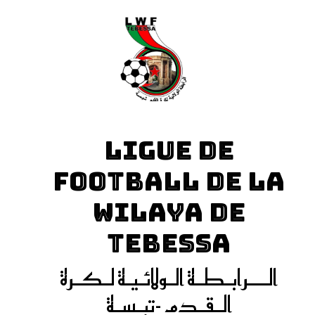
LIGUE DE
FOOTBALL DE LA
WILAYA DE
TEBESSA
الـــرابـطـة الـولائـيـة لـكـرة
الـقـدم -تبـسـة