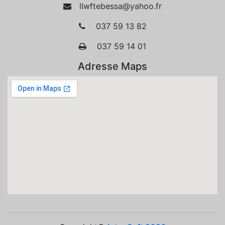
llwftebessa@yahoo.fr
037 59 13 82
037 59 14 01
Adresse Maps