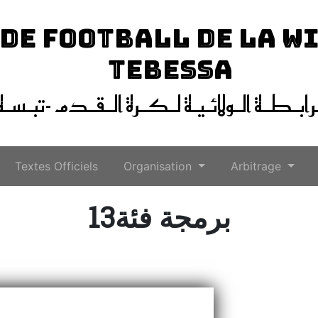
 DE FOOTBALL DE LA W
TEBESSA
ـرابـطـة الـولائـيـة لـكـرة الـقـدم -تبـسـة
Textes Officiels
Organisation
Arbitrage
13برمجة فئة