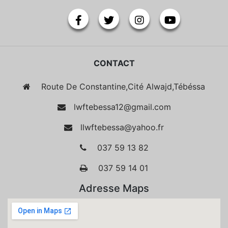
CONTACT
Route De Constantine,Cité Alwajd,Tébéssa
lwftebessa12@gmail.com
llwftebessa@yahoo.fr
037 59 13 82
037 59 14 01
Adresse Maps