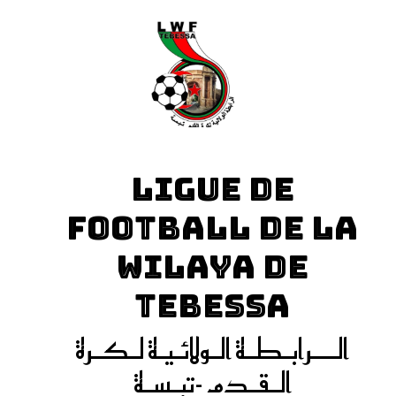
LIGUE DE
FOOTBALL DE LA
WILAYA DE
TEBESSA
الـــرابـطـة الـولائـيـة لـكـرة
الـقـدم -تبـسـة