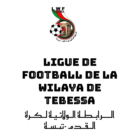
LIGUE DE
FOOTBALL DE LA
WILAYA DE
TEBESSA
الـــرابـطـة الـولائـيـة لـكـرة
الـقـدم -تبـسـة