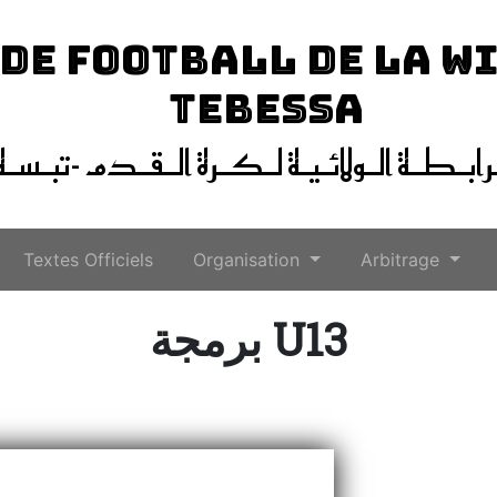
 DE FOOTBALL DE LA W
TEBESSA
ـرابـطـة الـولائـيـة لـكـرة الـقـدم -تبـسـة
Textes Officiels
Organisation
Arbitrage
برمجة U13