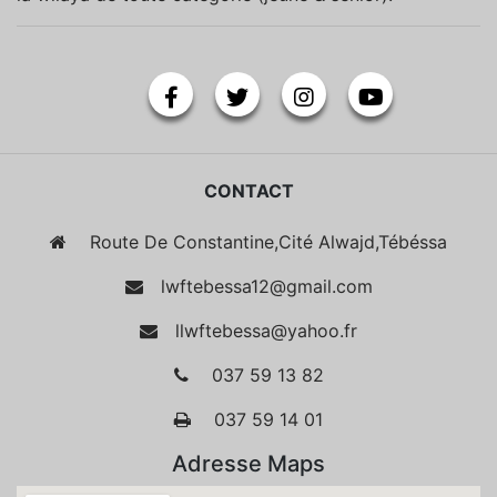
CONTACT
Route De Constantine,Cité Alwajd,Tébéssa
lwftebessa12@gmail.com
llwftebessa@yahoo.fr
037 59 13 82
037 59 14 01
Adresse Maps