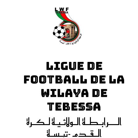
LIGUE DE
FOOTBALL DE LA
WILAYA DE
TEBESSA
الـــرابـطـة الـولائـيـة لـكـرة
الـقـدم -تبـسـة