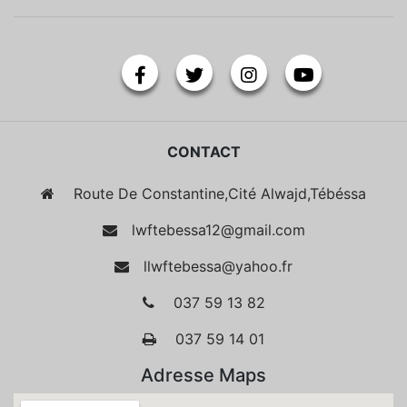
CONTACT
Route De Constantine,Cité Alwajd,Tébéssa
lwftebessa12@gmail.com
llwftebessa@yahoo.fr
037 59 13 82
037 59 14 01
Adresse Maps