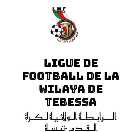
LIGUE DE
FOOTBALL DE LA
WILAYA DE
TEBESSA
الـــرابـطـة الـولائـيـة لـكـرة
الـقـدم -تبـسـة