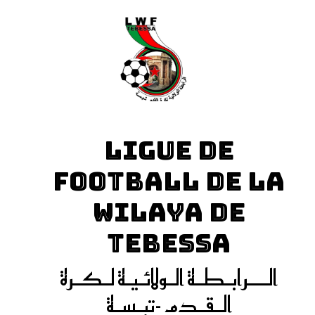
LIGUE DE
FOOTBALL DE LA
WILAYA DE
TEBESSA
الـــرابـطـة الـولائـيـة لـكـرة
الـقـدم -تبـسـة