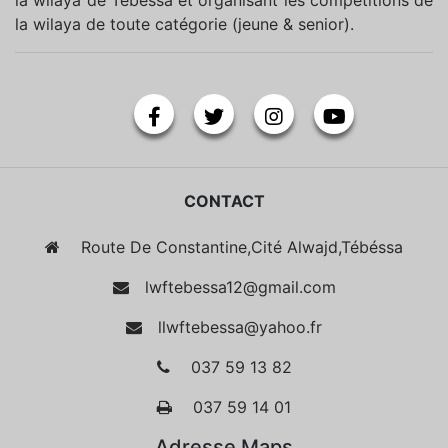
la wilaya de toute catégorie (jeune & senior).
CONTACT
Route De Constantine,Cité Alwajd,Tébéssa
lwftebessa12@gmail.com
llwftebessa@yahoo.fr
037 59 13 82
037 59 14 01
Adresse Maps