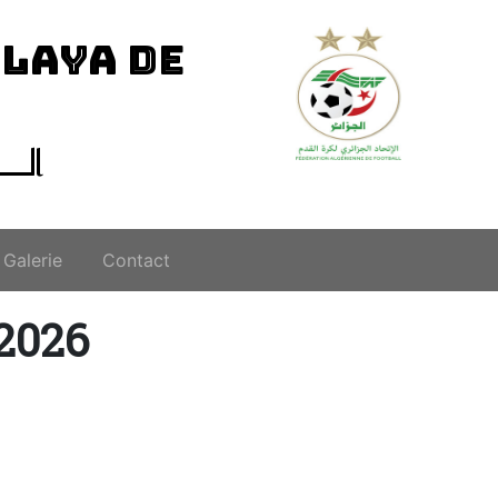
ILAYA DE
الــ
Galerie
Contact
-2026