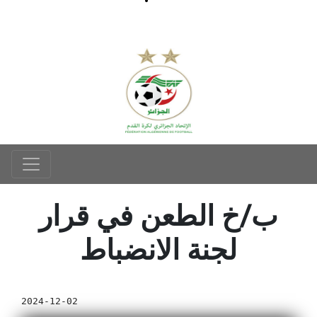
ب/خ الطعن في قرار
لجنة الانضباط
2024-12-02