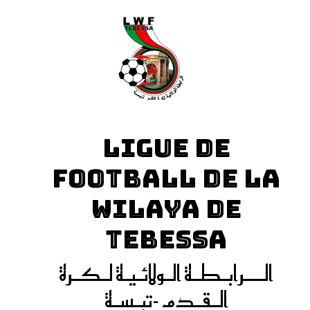
LIGUE DE
FOOTBALL DE LA
WILAYA DE
TEBESSA
الـــرابـطـة الـولائـيـة لـكـرة
الـقـدم -تبـسـة