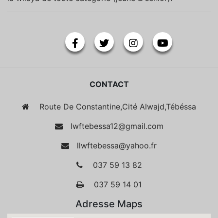
CONTACT
Route De Constantine,Cité Alwajd,Tébéssa
lwftebessa12@gmail.com
llwftebessa@yahoo.fr
037 59 13 82
037 59 14 01
Adresse Maps