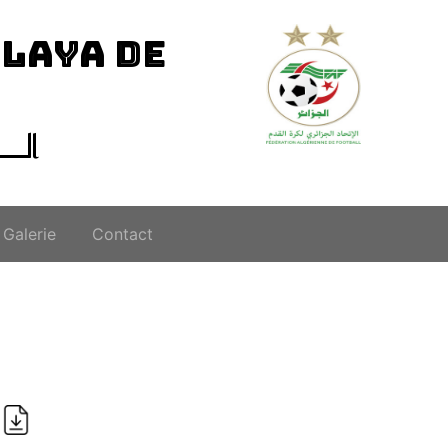
ILAYA DE
الــ
Galerie
Contact
i