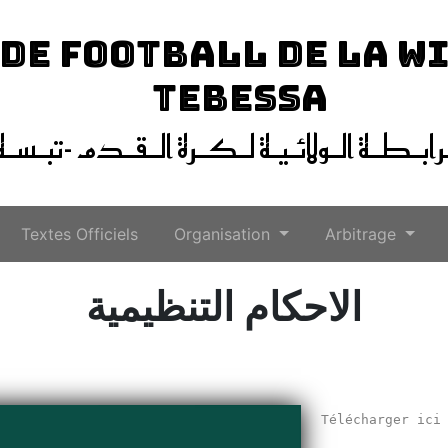
 DE FOOTBALL DE LA W
TEBESSA
ـرابـطـة الـولائـيـة لـكـرة الـقـدم -تبـسـة
Textes Officiels
Organisation
Arbitrage
الاحكام التنظيمية
Télécharger ic