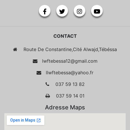
CONTACT
Route De Constantine,Cité Alwajd,Tébéssa
lwftebessa12@gmail.com
llwftebessa@yahoo.fr
037 59 13 82
037 59 14 01
Adresse Maps