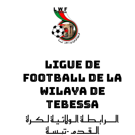
LIGUE DE
FOOTBALL DE LA
WILAYA DE
TEBESSA
الـــرابـطـة الـولائـيـة لـكـرة
الـقـدم -تبـسـة