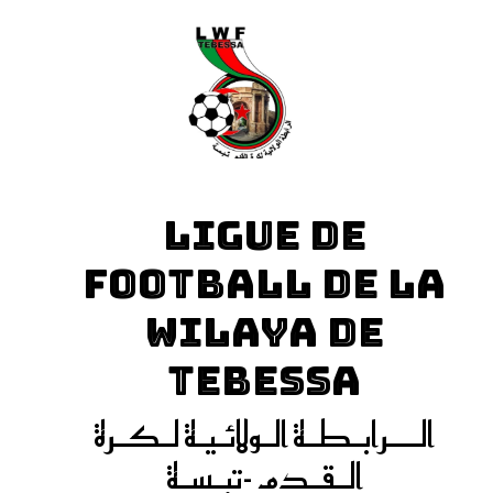
LIGUE DE
FOOTBALL DE LA
WILAYA DE
TEBESSA
الـــرابـطـة الـولائـيـة لـكـرة
الـقـدم -تبـسـة