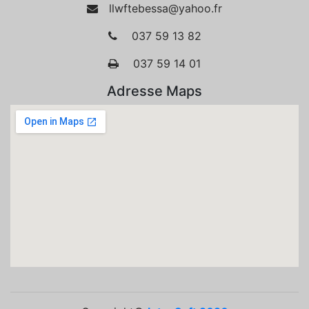
llwftebessa@yahoo.fr
037 59 13 82
037 59 14 01
Adresse Maps