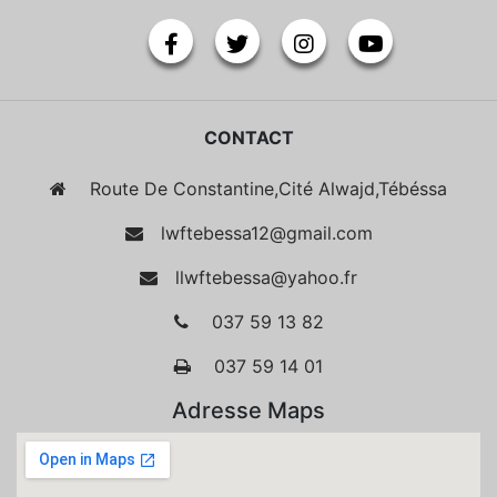
CONTACT
Route De Constantine,Cité Alwajd,Tébéssa
lwftebessa12@gmail.com
llwftebessa@yahoo.fr
037 59 13 82
037 59 14 01
Adresse Maps