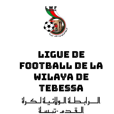
LIGUE DE
FOOTBALL DE LA
WILAYA DE
TEBESSA
الـــرابـطـة الـولائـيـة لـكـرة
الـقـدم -تبـسـة