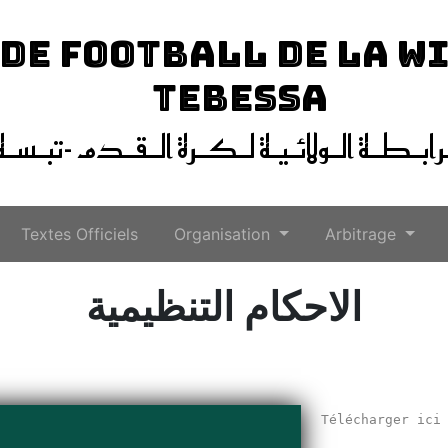
 DE FOOTBALL DE LA W
TEBESSA
ـرابـطـة الـولائـيـة لـكـرة الـقـدم -تبـسـة
Textes Officiels
Organisation
Arbitrage
الاحكام التنظيمية
Télécharger ic