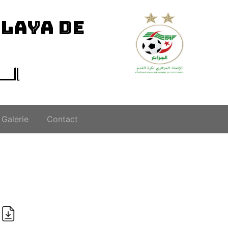
ILAYA DE
الــ
Galerie
Contact
i