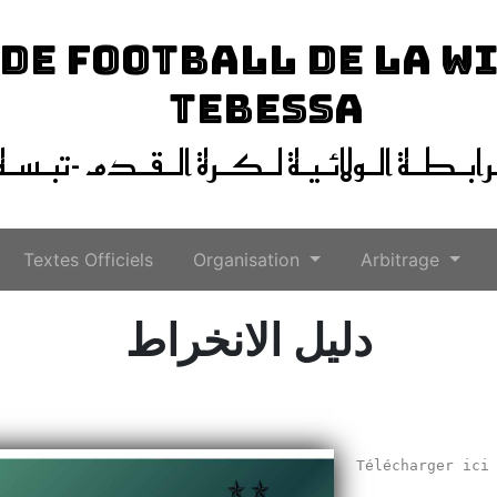
 DE FOOTBALL DE LA W
TEBESSA
ـرابـطـة الـولائـيـة لـكـرة الـقـدم -تبـسـة
Textes Officiels
Organisation
Arbitrage
دليل الانخراط
Télécharger ic