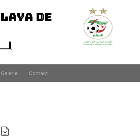
ILAYA DE
الــ
Galerie
Contact
i