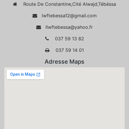
Route De Constantine,Cité Alwajd,Tébéssa
lwftebessa12@gmail.com
llwftebessa@yahoo.fr
037 59 13 82
037 59 14 01
Adresse Maps