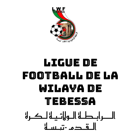
LIGUE DE
FOOTBALL DE LA
WILAYA DE
TEBESSA
الـــرابـطـة الـولائـيـة لـكـرة
الـقـدم -تبـسـة