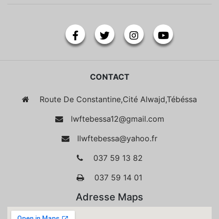
CONTACT
Route De Constantine,Cité Alwajd,Tébéssa
lwftebessa12@gmail.com
llwftebessa@yahoo.fr
037 59 13 82
037 59 14 01
Adresse Maps