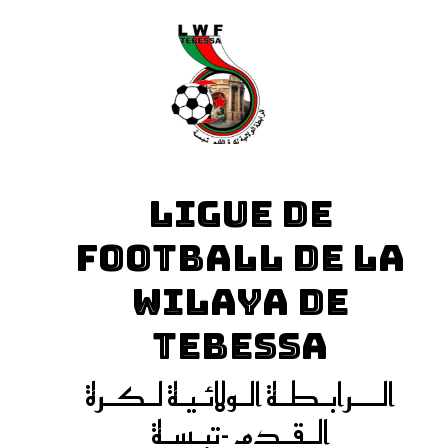
LIGUE DE
FOOTBALL DE LA
WILAYA DE
TEBESSA
الـــرابـطـة الـولائـيـة لـكـرة
الـقـدم -تبـسـة