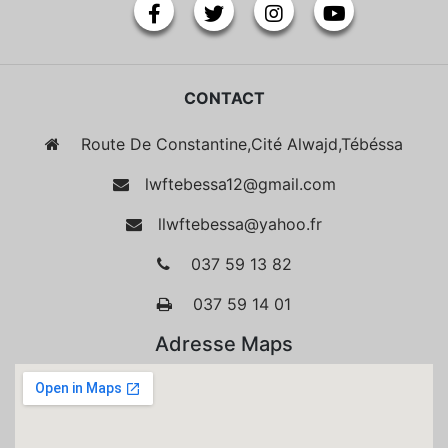
CONTACT
Route De Constantine,Cité Alwajd,Tébéssa
lwftebessa12@gmail.com
llwftebessa@yahoo.fr
037 59 13 82
037 59 14 01
Adresse Maps