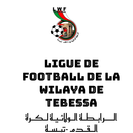
LIGUE DE
FOOTBALL DE LA
WILAYA DE
TEBESSA
الـــرابـطـة الـولائـيـة لـكـرة
الـقـدم -تبـسـة