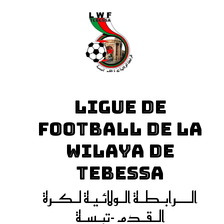
LIGUE DE
FOOTBALL DE LA
WILAYA DE
TEBESSA
الـــرابـطـة الـولائـيـة لـكـرة
الـقـدم -تبـسـة