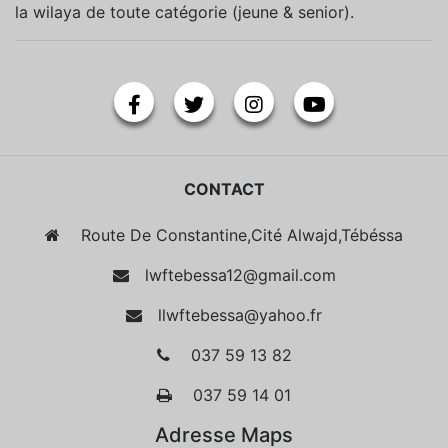
la wilaya de toute catégorie (jeune & senior).
CONTACT
Route De Constantine,Cité Alwajd,Tébéssa
lwftebessa12@gmail.com
llwftebessa@yahoo.fr
037 59 13 82
037 59 14 01
Adresse Maps