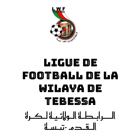
LIGUE DE
FOOTBALL DE LA
WILAYA DE
TEBESSA
الـــرابـطـة الـولائـيـة لـكـرة
الـقـدم -تبـسـة